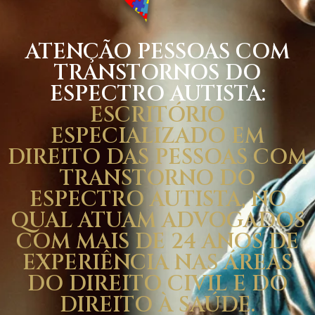
ATENÇÃO PESSOAS COM
TRANSTORNOS DO
ESPECTRO AUTISTA:
ESCRITÓRIO
ESPECIALIZADO EM
DIREITO DAS PESSOAS COM
TRANSTORNO DO
ESPECTRO AUTISTA, NO
QUAL ATUAM ADVOGADOS
COM MAIS DE 24 ANOS DE
EXPERIÊNCIA NAS ÁREAS
DO DIREITO CIVIL E DO
DIREITO À SAÚDE.