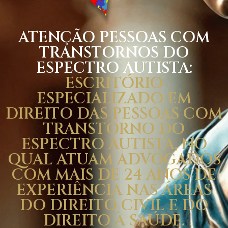
ATENÇÃO PESSOAS COM
TRANSTORNOS DO
ESPECTRO AUTISTA:
ESCRITÓRIO
ESPECIALIZADO EM
DIREITO DAS PESSOAS COM
TRANSTORNO DO
ESPECTRO AUTISTA, NO
QUAL ATUAM ADVOGADOS
COM MAIS DE 24 ANOS DE
EXPERIÊNCIA NAS ÁREAS
DO DIREITO CIVIL E DO
DIREITO À SAÚDE.