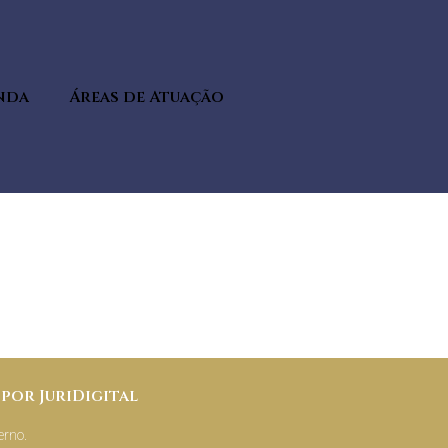
nda
Áreas de Atuação
por JuriDigital
erno.