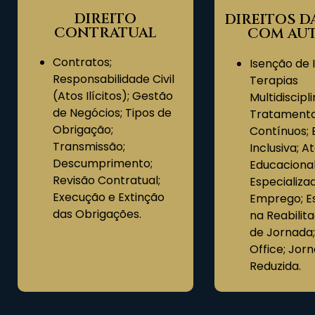
DIREITO
DIREITOS D
CONTRATUAL​
COM AUT
Contratos;
Isenção de I
Responsabilidade Civil
Terapias
(Atos Ilícitos); Gestão
Multidiscipl
de Negócios; Tipos de
Tratament
Obrigação;
Contínuos;
Transmissão;
Inclusiva; 
Descumprimento;
Educaciona
Revisão Contratual;
Especializa
Execução e Extinção
Emprego; Es
das Obrigações.
na Reabilita
de Jornada
Office; Jor
Reduzida.