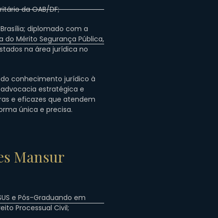
itário da OAB/DF;
rasília; diplomado com a
 do Mérito Segurança Pública,
tados na área jurídica no
ndo conhecimento jurídico à
 advocacia estratégica e
ras e eficazes que atendem
orma única e precisa.
es Mansur
o
SSUS e Pós-Graduando em
reito Processual Civil;