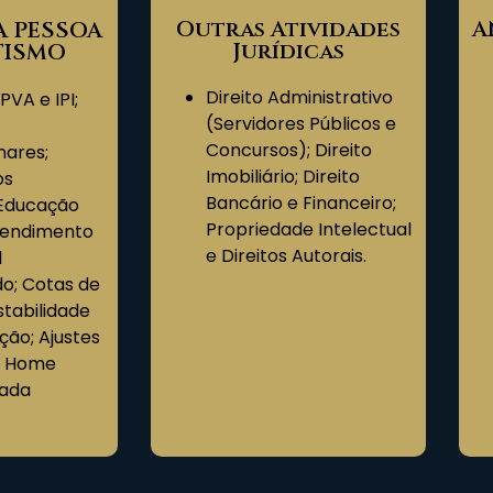
Outras Atividades
A
A PESSOA
Jurídicas​
ISMO​
Direito Administrativo
PVA e IPI;
(Servidores Públicos e
Concursos); Direito
inares;
Imobiliário; Direito
os
Bancário e Financeiro;
 Educação
Propriedade Intelectual
Atendimento
e Direitos Autorais.
l
do; Cotas de
tabilidade
ção; Ajustes
; Home
nada