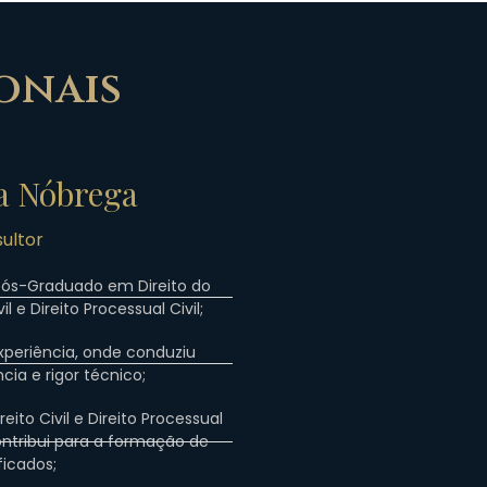
onais
da Nóbrega
ultor
Pós-Graduado em Direito do
l e Direito Processual Civil;
periência, onde conduziu
ia e rigor técnico;
eito Civil e Direito Processual
contribui para a formação de
ficados;