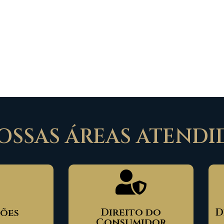
SSAS ÁREAS ATENDI
Direito do
D
sões
Consumidor